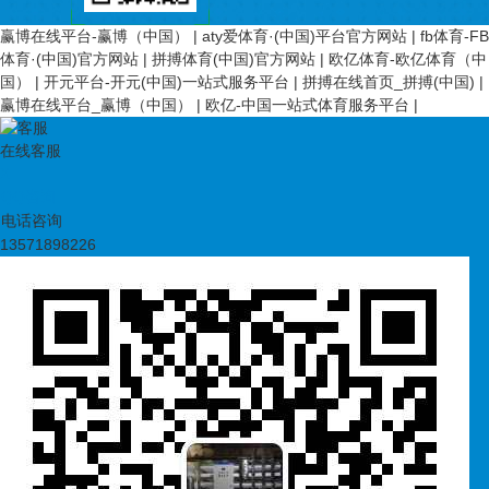
赢博在线平台-赢博（中国）
|
aty爱体育·(中国)平台官方网站
|
fb体育-FB
体育·(中国)官方网站
|
拼搏体育(中国)官方网站
|
欧亿体育-欧亿体育（中
国）
|
开元平台-开元(中国)一站式服务平台
|
拼搏在线首页_拼搏(中国)
|
赢博在线平台_赢博（中国）
|
欧亿-中国一站式体育服务平台
|
在线客服
X
QQ咨询
电话咨询
13571898226