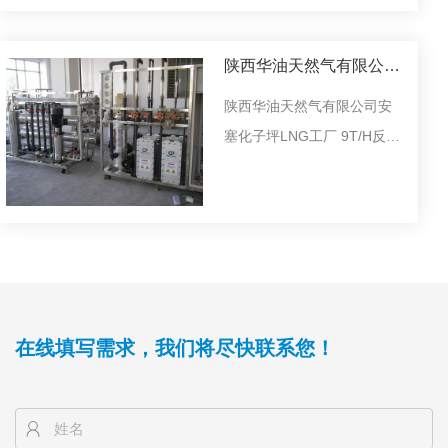
陕西华油天然气有限公司
安塞化子坪LNG工厂
陕西华油天然气有限公司安
塞化子坪LNG工厂 9T/H反渗
透设备
在线填写需求，我们将尽快联系您！