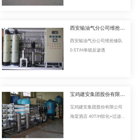
反渗透
产加工
助企业
制，节
48小时
工厂，
实现可
约人力
内上门
根据行
持续发
成本
解决
西安输油气分公司维抢修
业需求
展，增
队
西安输油气分公司维抢修队
量身定
加经济
0.5T/H单级反渗透
制，水
效益
处理设
备通过
行业质
量检测
宝鸡建安集团股份有限公
司海棠酒店
宝鸡建安集团股份有限公司
海棠酒店 40T/H软化+过滤设
备