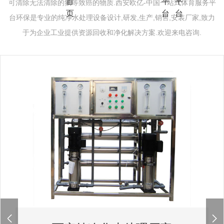
首
平
平
可清除无法清除的氟等致癌的物质.西安欧亿-中国一站式体育服务平
高纯水反渗透设备
西安水处理设备安装
页
台
台
台环保是专业的纯净水处理设备设计,研发,生产,销售,安装厂家,致力
安纯净化水处理设备
西安综合水处理设备厂家
于为企业工业提供资源回收和净化解决方案.欢迎来电咨询.