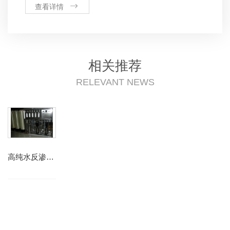
查看详情
相关推荐
RELEVANT NEWS
高纯水反渗透设备