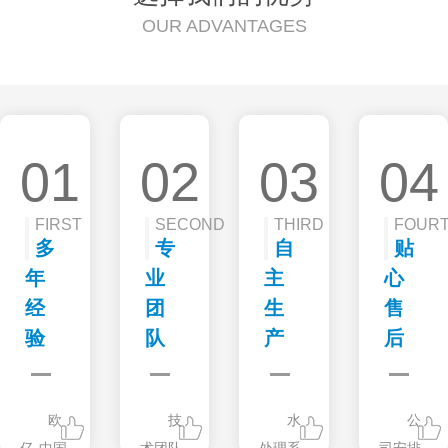
OUR ADVANTAGES
01
02
03
04
FIRST
SECOND
THIRD
FOUR
多
专
自
贴
年
业
主
心
经
团
生
售
验
队
产
后
欧
技
水
公
亿-中国
术团队
处理系
司安排