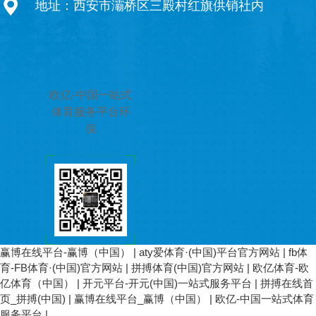
地址：西安市灞桥区三殿村红旗供销社内
欧亿-中国一站式
体育服务平台环
保
赢博在线平台-赢博（中国）
|
aty爱体育·(中国)平台官方网站
|
fb体
育-FB体育·(中国)官方网站
|
拼搏体育(中国)官方网站
|
欧亿体育-欧
亿体育（中国）
|
开元平台-开元(中国)一站式服务平台
|
拼搏在线首
页_拼搏(中国)
|
赢博在线平台_赢博（中国）
|
欧亿-中国一站式体育
服务平台
|