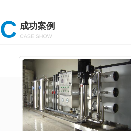
C
成功案例
CASE SHOW