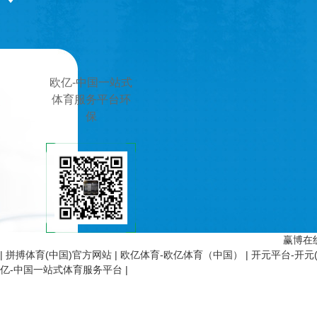
欧亿-中国一站式
体育服务平台环
保
赢博在
|
拼搏体育(中国)官方网站
|
欧亿体育-欧亿体育（中国）
|
开元平台-开元
亿-中国一站式体育服务平台
|