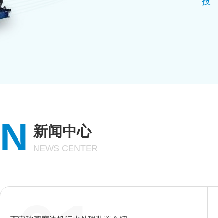
N
新闻中心
NEWS CENTER