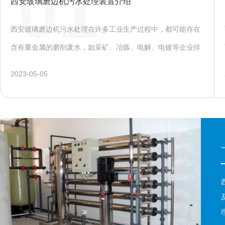
01
西安玻璃磨边机污水处理装置介绍
西安玻璃磨边机污水处理在许多工业生产过程中，都可能存在
含有重金属的磨削废水，如采矿、冶炼、电解、电镀等企业排
放的废水。因此，需要及时对磨矿废水进行处理，因为众所周
2023-05-05
知，重金属是有毒的，不能任其排放到自然界中。因此，重金
属磨矿废水处理的原则是.根本的。要改革生产工艺，采用合理
的工艺流程和科学的方法。管理运行，减少重金属含量...