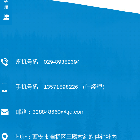
客
服
座机号码：029-89382394
手机号码：13571898226 （叶经理）
邮箱：328848660@qq.com
地址：西安市灞桥区三殿村红旗供销社内