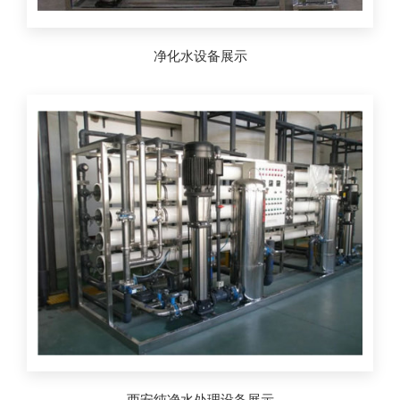
净化水设备展示
西安纯净水处理设备展示