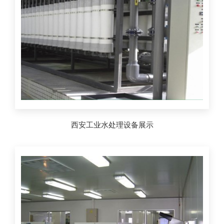
西安工业水处理设备展示