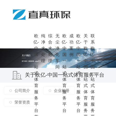
欧
纯
综
无
欧
成
欧
关
联
亿-
净
合
尘
亿-
功
亿-
于
系
中
水
水
净
中
案
中
欧
欧
国
处
处
化
国
例
国
亿-
亿-
一
理
理
车
一
一
中
中
站
间
站
站
国
国
新闻
式
式
式
一
一
关于欧亿-中国一站式体育服务平台
体
体
体
站
站
育
育
育
式
式
聚焦
公司简介
企业相册
服
服
服
体
体
务
务
务
育
育
纯净水处理
综合水处理
荣誉资质
平
平
平
服
服
台
台
台
务
务
安纯净化水处理厂家
西安水处理设备