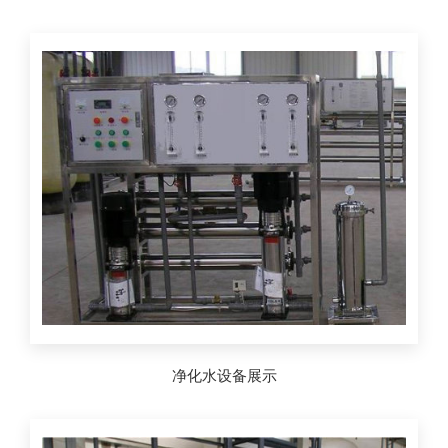
净化水设备展示