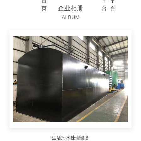
首
平
平
高纯水反渗透设备
西安水处理设备安装
企业相册
页
台
台
安纯净化水处理设备
西安综合水处理设备厂家
ALBUM
生活污水处理设备