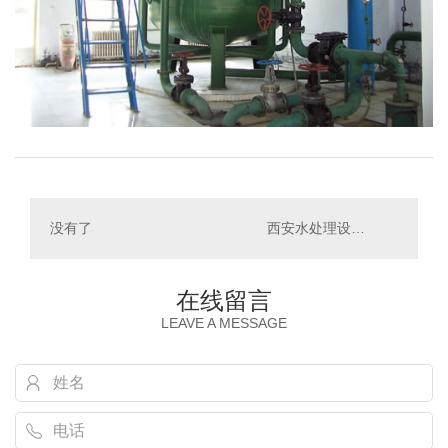
没有了
西安水处理设备安装
在线留言
LEAVE A MESSAGE